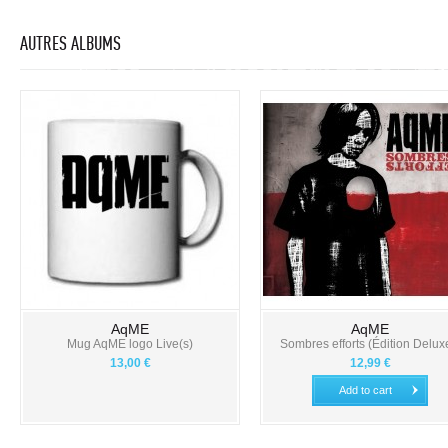
AUTRES ALBUMS
AqME
AqME
Mug AqME logo Live(s)
Sombres efforts (Édition Deluxe
13,00 €
12,99 €
Add to cart