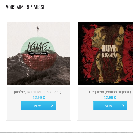
VOUS AIMEREZ AUSSI
Epithète, Dominion, Epitaphe (+...
Requiem (édition digipak)
12,99 €
12,99 €
View
View