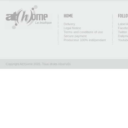
HOME
FOLLO
Delivery
Label 
Legal Notice
Facebo
Terms and conditions of use
Twitter
Secure payment
Dailym
Producteur 100% indépendant
Youtub
Copyright At(h)ome 2026. Tous droits réservés