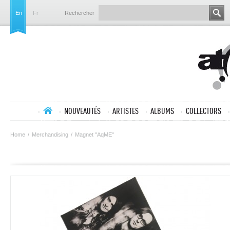
En
Fr
Rechercher
NOUVEAUTÉS
ARTISTES
ALBUMS
COLLECTORS
Home
/
Merchandising
/
Magnet "AqME"