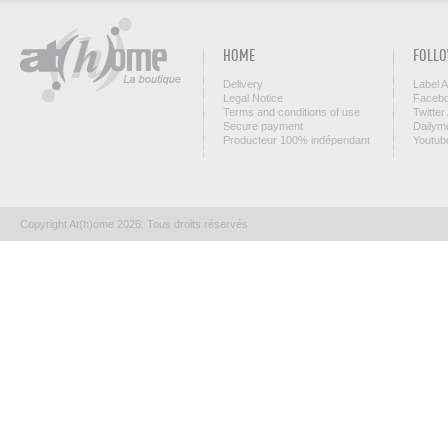
HOME
FOLLO
Delivery
Label 
Legal Notice
Facebo
Terms and conditions of use
Twitter
Secure payment
Dailym
Producteur 100% indépendant
Youtub
Copyright At(h)ome 2026. Tous droits réservés