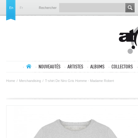
En
Fr
Rechercher
NOUVEAUTÉS
ARTISTES
ALBUMS
COLLECTORS
Home
/
Merchandising
/
T-shirt De Niro Gris Homme - Madame Robert