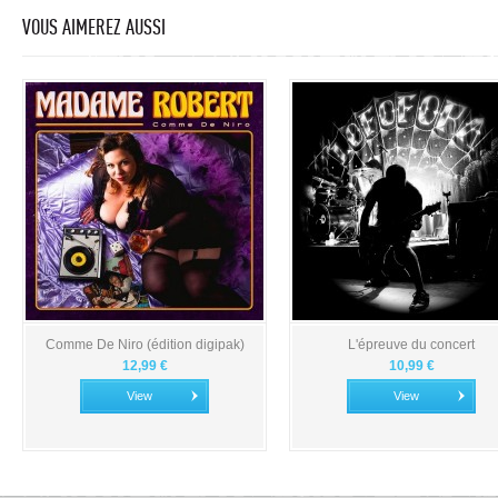
VOUS AIMEREZ AUSSI
Comme De Niro (édition digipak)
L'épreuve du concert
12,99 €
10,99 €
View
View