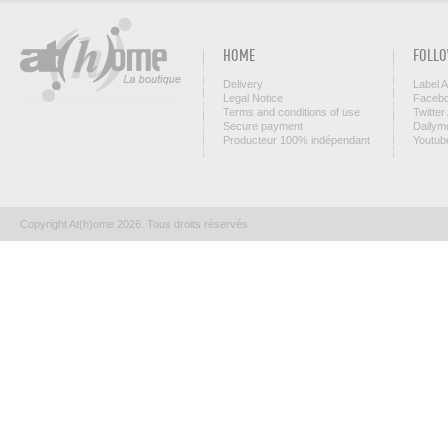
HOME
FOLLO
Delivery
Label 
Legal Notice
Facebo
Terms and conditions of use
Twitter
Secure payment
Dailym
Producteur 100% indépendant
Youtub
Copyright At(h)ome 2026. Tous droits réservés