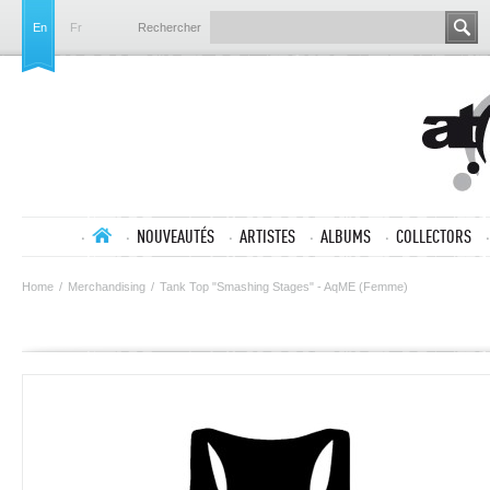
En
Fr
Rechercher
NOUVEAUTÉS
ARTISTES
ALBUMS
COLLECTORS
Home
/
Merchandising
/
Tank Top "Smashing Stages" - AqME (Femme)