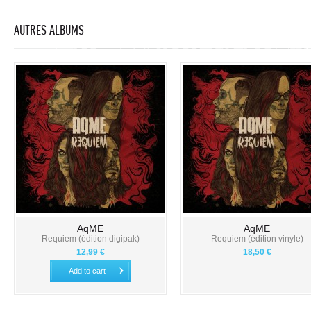
AUTRES ALBUMS
AqME
AqME
Requiem (édition digipak)
Requiem (édition vinyle)
12,99 €
18,50 €
Add to cart