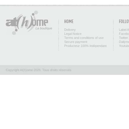
HOME
FOLLO
Delivery
Label 
Legal Notice
Facebo
Terms and conditions of use
Twitter
Secure payment
Dailym
Producteur 100% indépendant
Youtub
Copyright At(h)ome 2026. Tous droits réservés