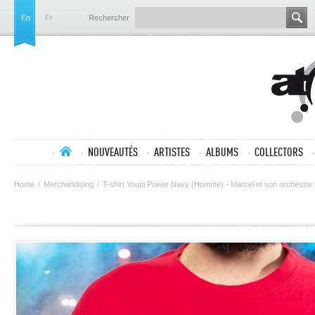
En
Fr
Rechercher
NOUVEAUTÉS
ARTISTES
ALBUMS
COLLECTORS
Home
/
Merchandising
/
T-shirt Youpi Power Navy (Homme) - Marcel et son orchestre