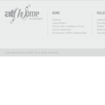
HOME
FOLLO
Delivery
Label 
Legal Notice
Facebo
Terms and conditions of use
Twitter
Secure payment
Dailym
Producteur 100% indépendant
Youtub
Copyright At(h)ome 2026. Tous droits réservés