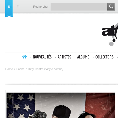
En
Fr
Rechercher
NOUVEAUTÉS
ARTISTES
ALBUMS
COLLECTORS
Home
/
Packs
/
Dirty Centre (Vinyle combo)