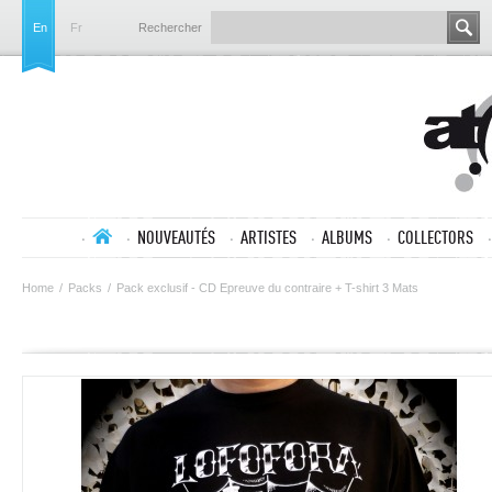
En
Fr
Rechercher
NOUVEAUTÉS
ARTISTES
ALBUMS
COLLECTORS
Home
/
Packs
/
Pack exclusif - CD Epreuve du contraire + T-shirt 3 Mats