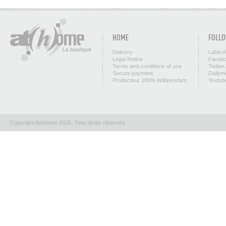
HOME
FOLLO
Delivery
Label 
Legal Notice
Facebo
Terms and conditions of use
Twitter
Secure payment
Dailym
Producteur 100% indépendant
Youtub
Copyright At(h)ome 2026. Tous droits réservés