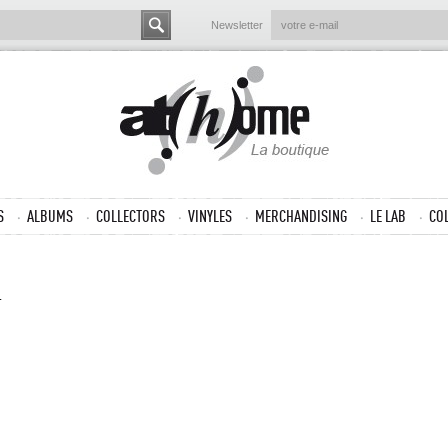
Newsletter
S
ALBUMS
COLLECTORS
VINYLES
MERCHANDISING
LE LAB
CO
.