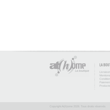
LA BOU
Livraiso
Mentions
Conditio
Paiement
Product
Copyright At(h)ome 2026. Tous droits réservés