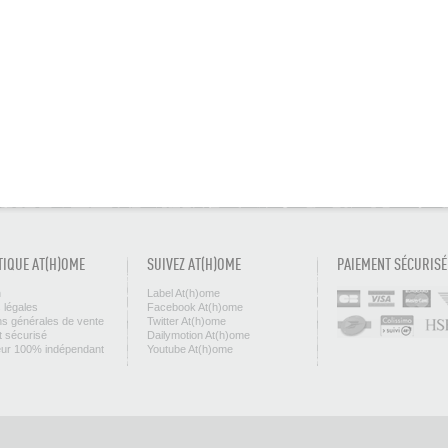
TIQUE AT(H)OME
SUIVEZ AT(H)OME
PAIEMENT SÉCURISÉ
n
Label At(h)ome
 légales
Facebook At(h)ome
ns générales de vente
Twitter At(h)ome
 sécurisé
Dailymotion At(h)ome
eur 100% indépendant
Youtube At(h)ome