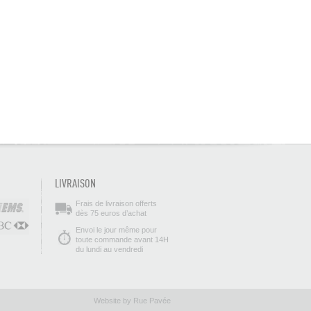
LIVRAISON
Frais de livraison offerts
dès 75 euros d’achat
Envoi le jour même pour
toute commande avant 14H
du lundi au vendredi
Website by Rue Pavée