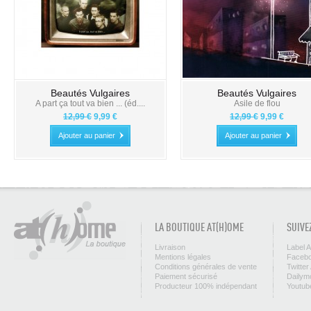
Beautés Vulgaires
Beautés Vulgaires
A part ça tout va bien ... (éd....
Asile de flou
12,99 €
9,99 €
12,99 €
9,99 €
Ajouter au panier
Ajouter au panier
LA BOUTIQUE AT(H)OME
SUIVE
Livraison
Label 
Mentions légales
Facebo
Conditions générales de vente
Twitter
Paiement sécurisé
Dailym
Producteur 100% indépendant
Youtub