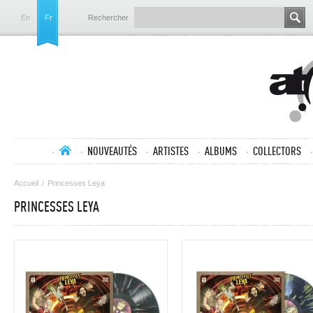
En
Fr
Rechercher
NOUVEAUTÉS
ARTISTES
ALBUMS
COLLECTORS
Accueil
/
Princesses Leya
PRINCESSES LEYA