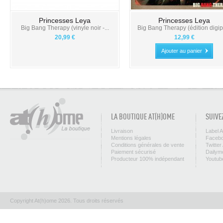
Princesses Leya
Princesses Leya
Big Bang Therapy (vinyle noir -...
Big Bang Therapy (édition digip
20,99 €
12,99 €
Ajouter au panier
LA BOUTIQUE AT(H)OME
SUIVE
Livraison
Label 
Mentions légales
Facebo
Conditions générales de vente
Twitter
Paiement sécurisé
Dailym
Producteur 100% indépendant
Youtub
Copyright At(h)ome 2026. Tous droits réservés