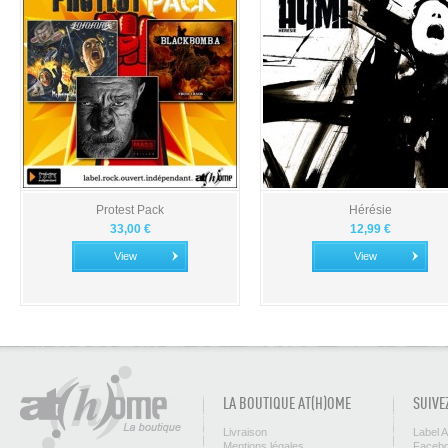
Protest Pack
Hérésie
33,00 €
12,99 €
View
View
LA BOUTIQUE AT(H)OME
SUIVE
Livraison
Label 
Mentions légales
Facebo