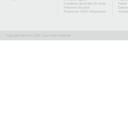
Conditions générales de vente
Twitter
Paiement sécurisé
Dailym
Producteur 100% indépendant
Youtub
Copyright At(h)ome 2026. Tous droits réservés