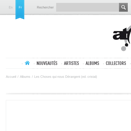
En
Fr
Rechercher
NOUVEAUTÉS
ARTISTES
ALBUMS
COLLECTORS
Accueil
/
Albums
/
Les Choses qui nous Dérangent (ed. cristal)