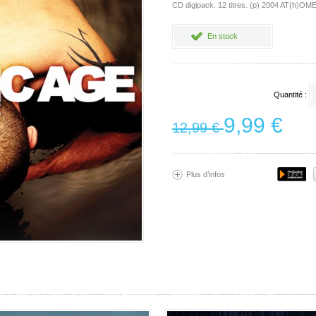
CD digipack. 12 titres. (p) 2004 AT(h)OME 
En stock
Quantité :
9,99 €
12,99 €
Plus d’infos