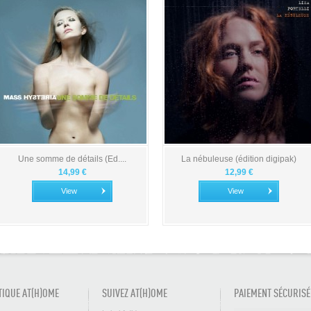
Une somme de détails (Ed....
La nébuleuse (édition digipak)
14,99 €
12,99 €
View
View
TIQUE AT(H)OME
SUIVEZ AT(H)OME
PAIEMENT SÉCURISÉ