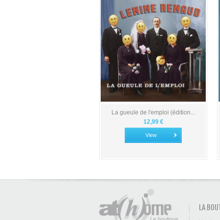
La gueule de l'emploi (édition...
12,99 €
View
LA BOU