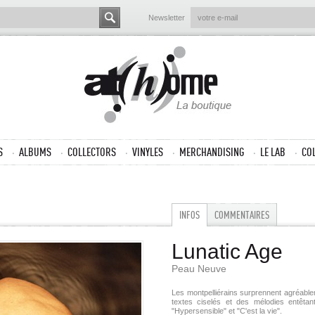
Newsletter
S
ALBUMS
COLLECTORS
VINYLES
MERCHANDISING
LE LAB
CO
INFOS
COMMENTAIRES
Lunatic Age
Peau Neuve
Les montpelliérains surprennent agréabl
textes ciselés et des mélodies entêtan
"Hypersensible" et "C'est la vie".