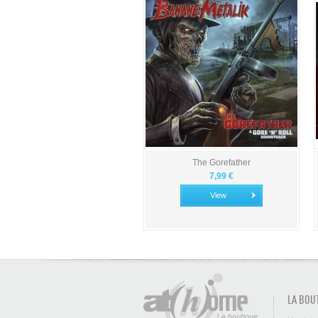
The Gorefather
7,99 €
View
LA BOU