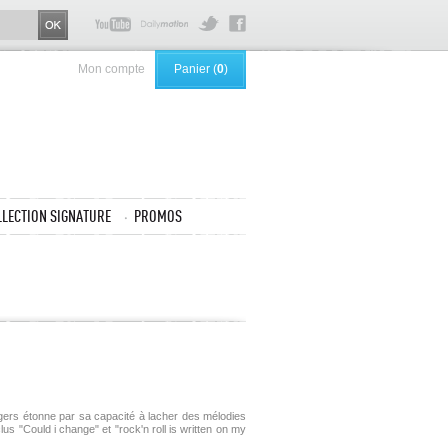
Mon compte
Panier (
0
)
LLECTION SIGNATURE
PROMOS
Angers étonne par sa capacité à lacher des mélodies
s "Could i change" et "rock'n roll is written on my