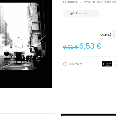
CD digipack. 11 titres. (p) 2005 Aidons S
En stock
Quantité :
6,53 €
9,01 €
Plus d’infos