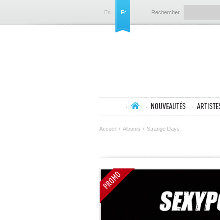
En
Fr
Rechercher
NOUVEAUTÉS
ARTISTE
Accueil
/
Albums
/
Strange Days