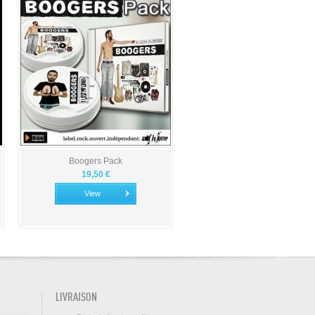
Boogers Pack
19,50 €
View
LIVRAISON