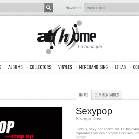
Newsletter
S
ALBUMS
COLLECTORS
VINYLES
MERCHANDISING
LE LAB
CO
INFOS
COMMENTAIRES
Sexypop
Strange Days
Furious, sexy and rock'n roll. Le trio d'
imparables sur des compos furieuses. Inclu
bones".