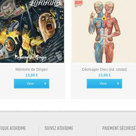
Mémoire de Singes
Dévisager Dieu (éd. cristal)
13,99 €
13,99 €
View
View
TIQUE AT(H)OME
SUIVEZ AT(H)OME
PAIEMENT SÉCURISÉ