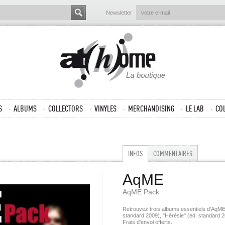
Newsletter
S
ALBUMS
COLLECTORS
VINYLES
MERCHANDISING
LE LAB
CO
INFOS
COMMENTAIRES
AqME
AqME Pack
Retrouvez trois albums essentiels d'AqME à
standard 2009), "Hérésie" (ed. standard 2
Frais d'envoi offerts.