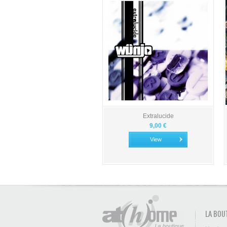
Extralucide
9,00 €
View
LA BOU