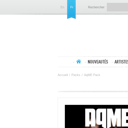
En
Fr
Rechercher
NOUVEAUTÉS
ARTISTE
Accueil
/
Packs
/
AqME Pack