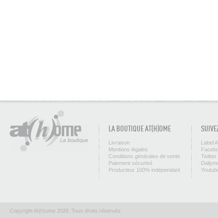
LA BOUTIQUE AT(H)OME
SUIVE
Livraison
Label 
Mentions légales
Facebo
Conditions générales de vente
Twitter
Paiement sécurisé
Dailym
Producteur 100% indépendant
Youtub
Copyright At(h)ome 2026. Tous droits réservés