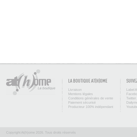
LA BOUTIQUE AT(H)OME
SUIVE
Livraison
Label 
Mentions légales
Facebo
Conditions générales de vente
Twitter
Paiement sécurisé
Dailym
Producteur 100% indépendant
Youtub
Copyright At(h)ome 2026. Tous droits réservés