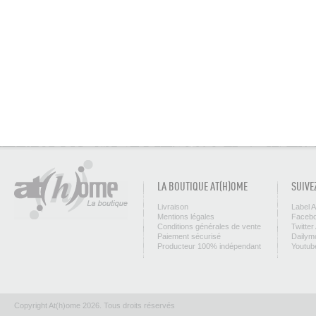
LA BOUTIQUE AT(H)OME
SUIVE
Livraison
Label 
Mentions légales
Facebo
Conditions générales de vente
Twitter
Paiement sécurisé
Dailym
Producteur 100% indépendant
Youtub
Copyright At(h)ome 2026. Tous droits réservés