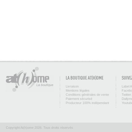
LA BOUTIQUE AT(H)OME
SUIVE
Livraison
Label 
Mentions légales
Facebo
Conditions générales de vente
Twitter
Paiement sécurisé
Dailym
Producteur 100% indépendant
Youtub
Copyright At(h)ome 2026. Tous droits réservés