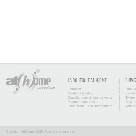
LA BOUTIQUE AT(H)OME
SUIVE
Livraison
Label 
Mentions légales
Facebo
Conditions générales de vente
Twitter
Paiement sécurisé
Dailym
Producteur 100% indépendant
Youtub
Copyright At(h)ome 2026. Tous droits réservés