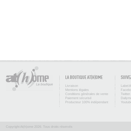
LA BOUTIQUE AT(H)OME
SUIVE
Livraison
Label 
Mentions légales
Facebo
Conditions générales de vente
Twitter
Paiement sécurisé
Dailym
Producteur 100% indépendant
Youtub
Copyright At(h)ome 2026. Tous droits réservés