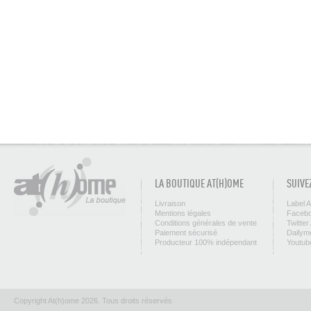
LA BOUTIQUE AT(H)OME
SUIVE
Livraison
Label 
Mentions légales
Facebo
Conditions générales de vente
Twitter
Paiement sécurisé
Dailym
Producteur 100% indépendant
Youtub
Copyright At(h)ome 2026. Tous droits réservés