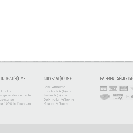
TIQUE AT(H)OME
SUIVEZ AT(H)OME
PAIEMENT SÉCURISÉ
n
Label At(h)ome
 légales
Facebook At(h)ome
ns générales de vente
Twitter At(h)ome
 sécurisé
Dailymotion At(h)ome
eur 100% indépendant
Youtube At(h)ome