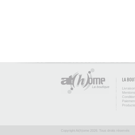
LA BOU
Livraiso
Mentions
Conditio
Paiement
Product
Copyright At(h)ome 2026. Tous droits réservés