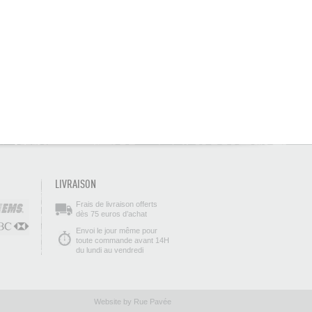
LIVRAISON
Frais de livraison offerts
dès 75 euros d’achat
Envoi le jour même pour
toute commande avant 14H
du lundi au vendredi
Website by Rue Pavée