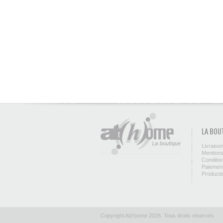
LA BOU
Livraiso
Mentions
Conditio
Paiement
Product
Copyright At(h)ome 2026. Tous droits réservés