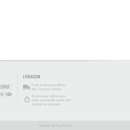
LIVRAISON
Frais de livraison offerts
dès 75 euros d’achat
Envoi le jour même pour
toute commande avant 14H
du lundi au vendredi
Website by Rue Pavée