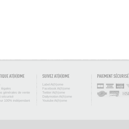
TIQUE AT(H)OME
SUIVEZ AT(H)OME
PAIEMENT SÉCURISÉ
n
Label At(h)ome
 légales
Facebook At(h)ome
ns générales de vente
Twitter At(h)ome
 sécurisé
Dailymotion At(h)ome
eur 100% indépendant
Youtube At(h)ome