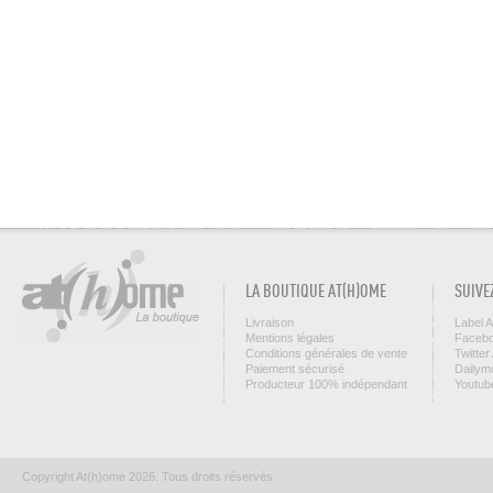
LA BOUTIQUE AT(H)OME
SUIVE
Livraison
Label 
Mentions légales
Facebo
Conditions générales de vente
Twitter
Paiement sécurisé
Dailym
Producteur 100% indépendant
Youtub
Copyright At(h)ome 2026. Tous droits réservés