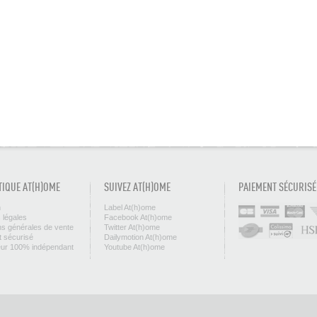
TIQUE AT(H)OME
SUIVEZ AT(H)OME
PAIEMENT SÉCURISÉ
n
Label At(h)ome
 légales
Facebook At(h)ome
ns générales de vente
Twitter At(h)ome
 sécurisé
Dailymotion At(h)ome
eur 100% indépendant
Youtube At(h)ome