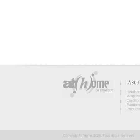
LA BOU
Livraiso
Mentions
Conditio
Paiement
Product
Copyright At(h)ome 2026. Tous droits réservés