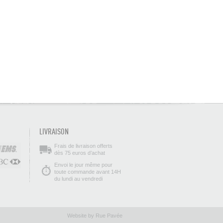
LIVRAISON
Frais de livraison offerts
dès 75 euros d’achat
Envoi le jour même pour
toute commande avant 14H
du lundi au vendredi
Website by Rue Pavée