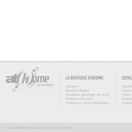
LA BOUTIQUE AT(H)OME
SUIVE
Livraison
Label 
Mentions légales
Facebo
Conditions générales de vente
Twitter
Paiement sécurisé
Dailym
Producteur 100% indépendant
Youtub
Copyright At(h)ome 2026. Tous droits réservés