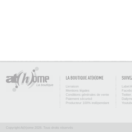
LA BOUTIQUE AT(H)OME
SUIVE
Livraison
Label 
Mentions légales
Facebo
Conditions générales de vente
Twitter
Paiement sécurisé
Dailym
Producteur 100% indépendant
Youtub
Copyright At(h)ome 2026. Tous droits réservés