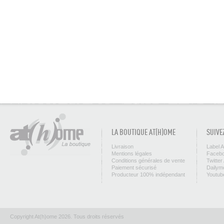
LA BOUTIQUE AT(H)OME
SUIVE
Livraison
Label 
Mentions légales
Facebo
Conditions générales de vente
Twitter
Paiement sécurisé
Dailym
Producteur 100% indépendant
Youtub
Copyright At(h)ome 2026. Tous droits réservés