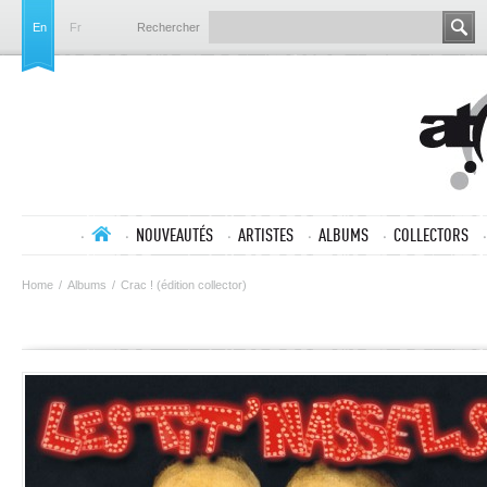
En
Fr
Rechercher
NOUVEAUTÉS
ARTISTES
ALBUMS
COLLECTORS
Home
/
Albums
/
Crac ! (édition collector)