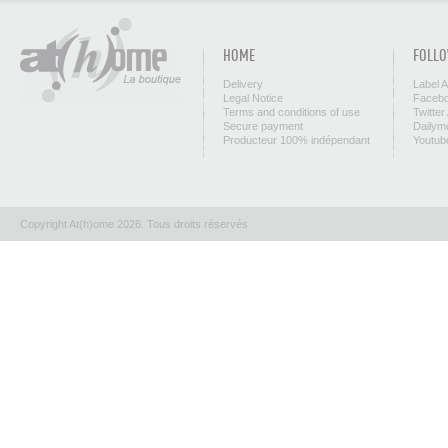
HOME
FOLLO
Delivery
Label 
Legal Notice
Facebo
Terms and conditions of use
Twitter
Secure payment
Dailym
Producteur 100% indépendant
Youtub
Copyright At(h)ome 2026. Tous droits réservés