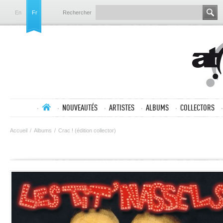
En
Fr
Rechercher
NOUVEAUTÉS
ARTISTES
ALBUMS
COLLECTORS
Accueil
/
Albums
/
Crac ! (édition collector)