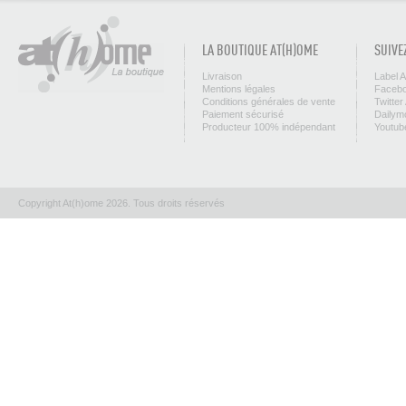
LA BOUTIQUE AT(H)OME
SUIVE
Livraison
Label 
Mentions légales
Facebo
Conditions générales de vente
Twitter
Paiement sécurisé
Dailym
Producteur 100% indépendant
Youtub
Copyright At(h)ome 2026. Tous droits réservés