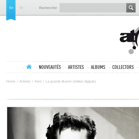
En
Fr
Rechercher
NOUVEAUTÉS
ARTISTES
ALBUMS
COLLECTORS
Home
/
Artistes
/
Kent
/
La grande illusion (édition digipak)