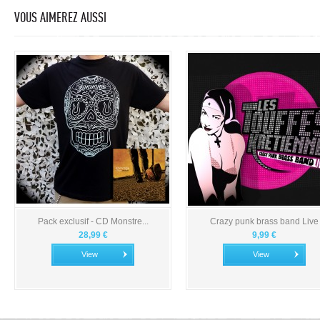
VOUS AIMEREZ AUSSI
Pack exclusif - CD Monstre...
Crazy punk brass band Live
28,99 €
9,99 €
View
View