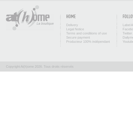
HOME
FOLLO
Delivery
Label 
Legal Notice
Facebo
Terms and conditions of use
Twitter
Secure payment
Dailym
Producteur 100% indépendant
Youtub
Copyright At(h)ome 2026. Tous droits réservés