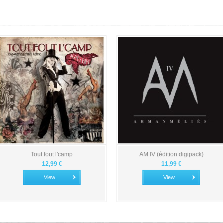
Tout fout l'camp
AM IV (édition digipack)
12,99 €
11,99 €
View
View