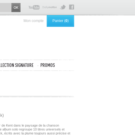
Mon compte
Panier (
0
)
LLECTION SIGNATURE
PROMOS
ak)
ur de Kent dans le paysage de la chanson
e album solo regroupe 10 titres universels et
ck, écrits avec la plume toujours aussi précise et