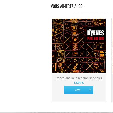
VOUS AIMEREZ AUSSI
Peace and loud (édition spéciale)
13,99 €
View