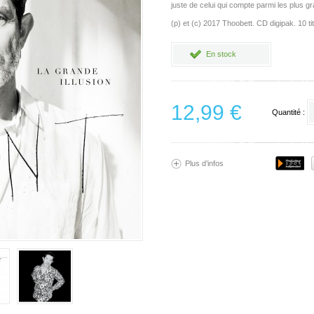
juste de celui qui compte parmi les plus g
(p) et (c) 2017 Thoobett. CD digipak. 10 ti
En stock
12,99 €
Quantité :
Plus d’infos