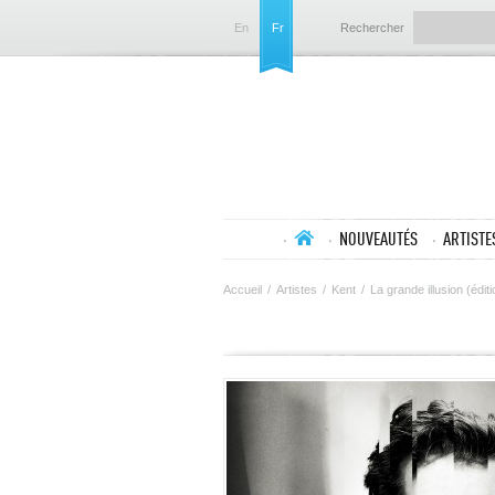
En
Fr
Rechercher
NOUVEAUTÉS
ARTISTE
Accueil
/
Artistes
/
Kent
/
La grande illusion (édit