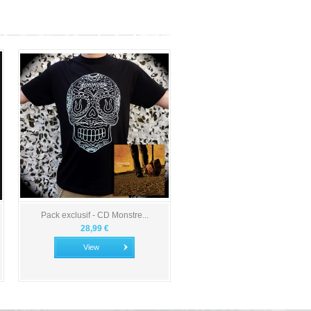
Pack exclusif - CD Monstre...
28,99 €
View