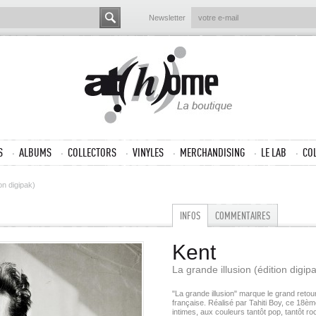
Newsletter
S
ALBUMS
COLLECTORS
VINYLES
MERCHANDISING
LE LAB
CO
ion digipak)
INFOS
COMMENTAIRES
Kent
La grande illusion (édition digip
"La grande illusion" marque le grand reto
française. Réalisé par Tahiti Boy, ce 18èm
intimes, aux couleurs tantôt pop, tantôt ro