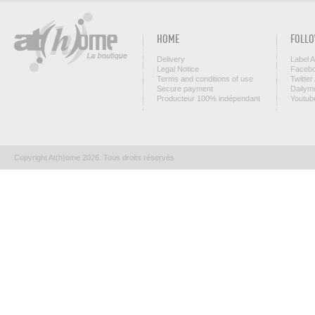
HOME
FOLLO
Delivery
Label 
Legal Notice
Facebo
Terms and conditions of use
Twitter
Secure payment
Dailym
Producteur 100% indépendant
Youtub
Copyright At(h)ome 2026. Tous droits réservés