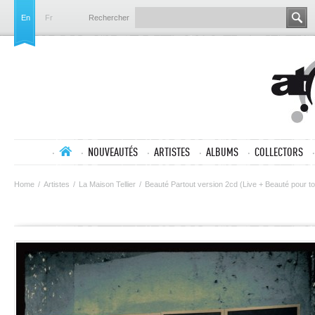
En
Fr
Rechercher
NOUVEAUTÉS
ARTISTES
ALBUMS
COLLECTORS
Home
/
Artistes
/
La Maison Tellier
/
Beauté Partout version 2cd (Live + Beauté pour t