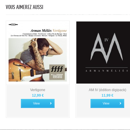
VOUS AIMEREZ AUSSI
Vertigone
AM IV (édition digipack)
12,99 €
11,99 €
View
View