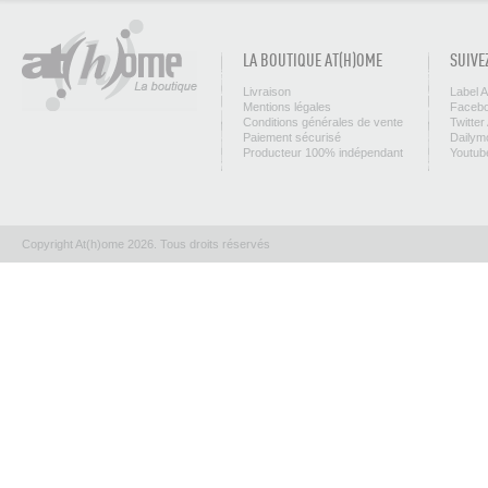
LA BOUTIQUE AT(H)OME
SUIVE
Livraison
Label 
Mentions légales
Facebo
Conditions générales de vente
Twitter
Paiement sécurisé
Dailym
Producteur 100% indépendant
Youtub
Copyright At(h)ome 2026. Tous droits réservés