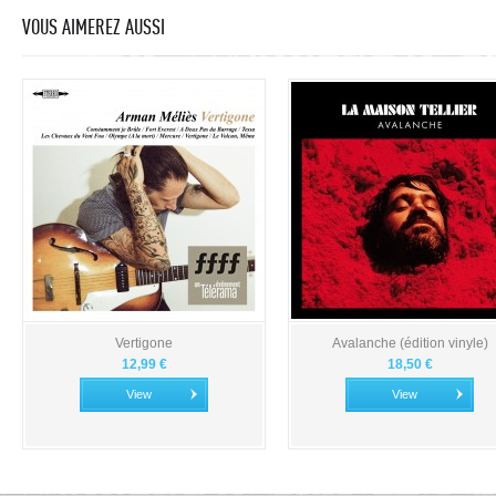
VOUS AIMEREZ AUSSI
Vertigone
Avalanche (édition vinyle)
12,99 €
18,50 €
View
View