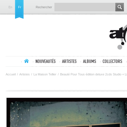
En
Fr
Rechercher
NOUVEAUTÉS
ARTISTES
ALBUMS
COLLECTORS
Accueil
/
Artistes
/
La Maison Tellier
/
Beauté Pour Tous édition deluxe 2cds Studio + L