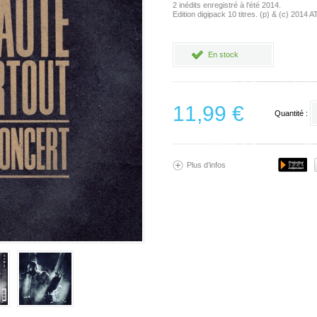
2 inédits enregistré à l'été 2014.
Edition digipack 10 titres. (p) & (c) 2014
En stock
11,99 €
Quantité :
Plus d’infos