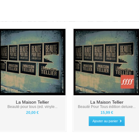
La Maison Tellier
La Maison Tellier
Beauté pour tous (ed. vinyle...
Beauté Pour Tous édition deluxe...
20,00 €
15,99 €
Ajouter au panier