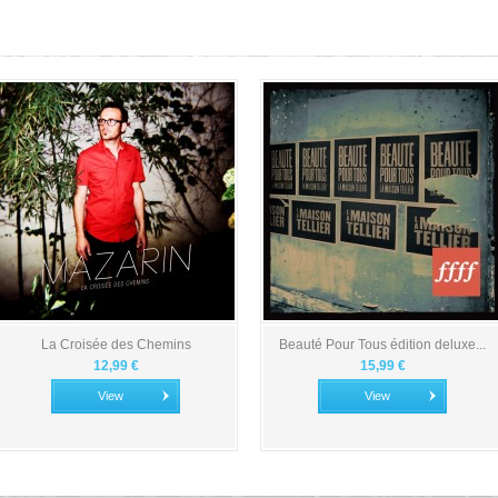
La Croisée des Chemins
Beauté Pour Tous édition deluxe...
12,99 €
15,99 €
View
View