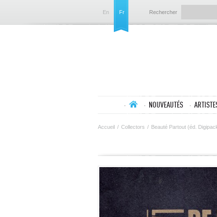
En
Fr
Rechercher
NOUVEAUTÉS
ARTISTE
Accueil
/
Collectors
/
Beauté Partout (éd. Digipac