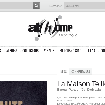
Newsletter
S
ALBUMS
COLLECTORS
VINYLES
MERCHANDISING
LE LAB
CO
k)
INFOS
COMMENTAIRES
La Maison Telli
Beauté Partout (éd. Digipack)
Que de chemin parcouru depuis la sortie
Maison Tellier !
Découvrez
Beauté Partout,
le premier alb