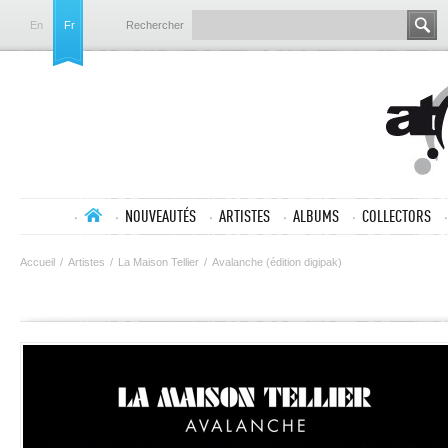
En
Fr
Rechercher
NOUVEAUTÉS
ARTISTES
ALBUMS
COLLECTORS
Accueil
/
Artistes
/
La Maison Tellier
/
Avalanche (édition digipak)