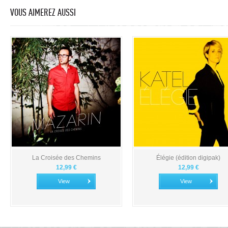
VOUS AIMEREZ AUSSI
La Croisée des Chemins
Élégie (édition digipak)
12,99 €
12,99 €
View
View