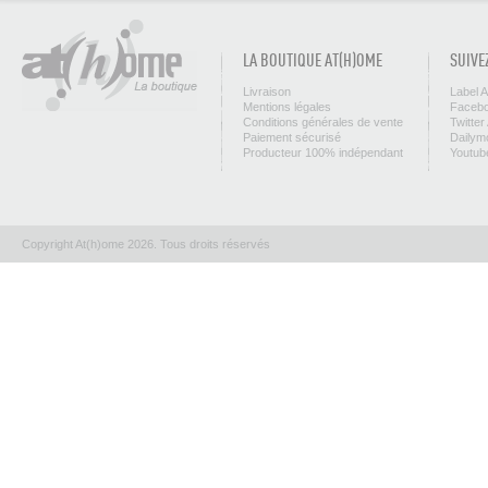
LA BOUTIQUE AT(H)OME
SUIVE
Livraison
Label 
Mentions légales
Facebo
Conditions générales de vente
Twitter
Paiement sécurisé
Dailym
Producteur 100% indépendant
Youtub
Copyright At(h)ome 2026. Tous droits réservés