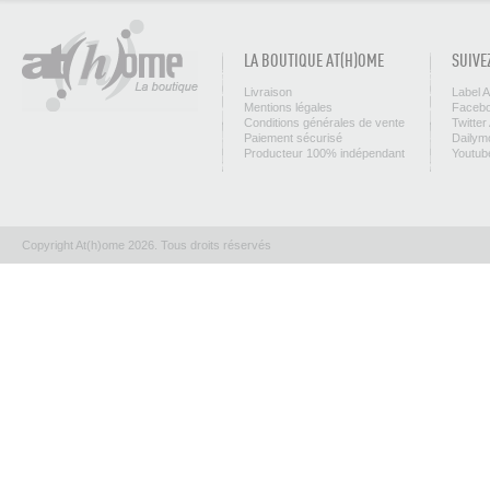
LA BOUTIQUE AT(H)OME
SUIVE
Livraison
Label 
Mentions légales
Facebo
Conditions générales de vente
Twitter
Paiement sécurisé
Dailym
Producteur 100% indépendant
Youtub
Copyright At(h)ome 2026. Tous droits réservés