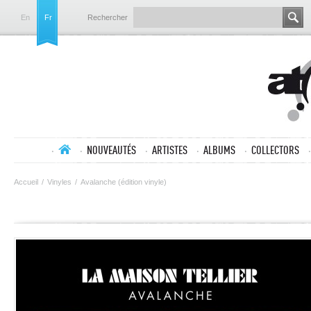
En
Fr
Rechercher
NOUVEAUTÉS
ARTISTES
ALBUMS
COLLECTORS
Accueil
/
Vinyles
/
Avalanche (édition vinyle)