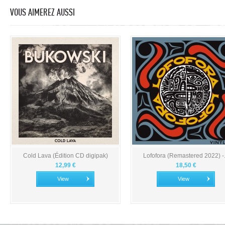
VOUS AIMEREZ AUSSI
Cold Lava (Édition CD digipak)
Lofofora (Remastered 2022) -.
12,99 €
18,50 €
View
View