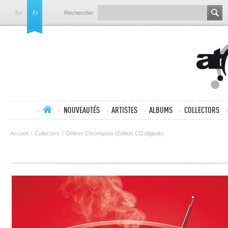
En
Fr
Rechercher
NOUVEAUTÉS
ARTISTES
ALBUMS
COLLECTORS
Accueil
/
Collectors
/
Délires Chroniques (Édition CD digipak)