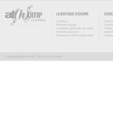
LA BOUTIQUE AT(H)OME
SUIVE
Livraison
Label 
Mentions légales
Facebo
Conditions générales de vente
Twitter
Paiement sécurisé
Dailym
Producteur 100% indépendant
Youtub
Copyright At(h)ome 2026. Tous droits réservés