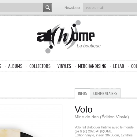
Newsletter
S
ALBUMS
COLLECTORS
VINYLES
MERCHANDISING
LE LAB
CO
INFOS
COMMENTAIRES
Volo
Mine de rien (Édition Vinyle)
Volo fait dialoguer l'intime avec le monde.
(p) & (c) 2026 AT(h)OME
Édition Vinyle, insert 30x30cm, 12 titres