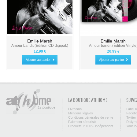
Emilie Marsh
Emilie Marsh
Amour bandit (Édition CD digipak)
Amour bandit (Édition Vinyle
12,99 €
20,99 €
Ajouter au panier
Ajouter au panier
LA BOUTIQUE AT(H)OME
SUIVE
Livraison
Label 
Mentions légales
Facebo
Conditions générales de vente
Twitter
Paiement sécurisé
Dailym
Producteur 100% indépendant
Youtub