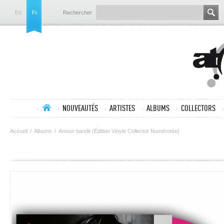
En
Fr
Rechercher
NOUVEAUTÉS
ARTISTES
ALBUMS
COLLECTORS
Accueil
/
Albums
/
Amour bandit (Édition Vinyle Collector Numérotée)