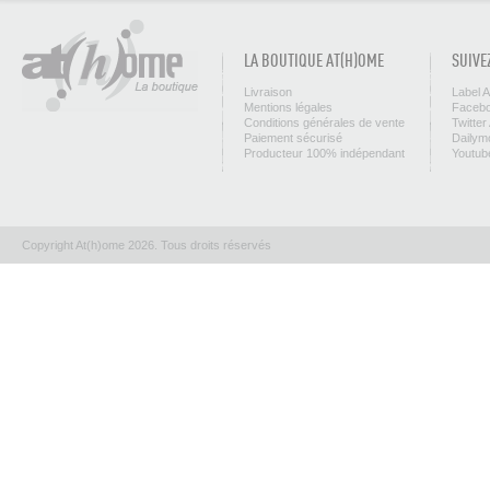
LA BOUTIQUE AT(H)OME
SUIVE
Livraison
Label 
Mentions légales
Facebo
Conditions générales de vente
Twitter
Paiement sécurisé
Dailym
Producteur 100% indépendant
Youtub
Copyright At(h)ome 2026. Tous droits réservés