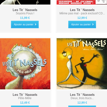
Les Tit ' Nassels
Les Tit ' Nassels
Soyons Fous !
Même pas mal - pack exclusif CD...
11,99 €
12,99 €
Ajouter au panier
Ajouter au panier
Les Tit ' Nassels
Les Tit ' Nassels
Pêle-Mêle
Deux, trois trucs...
12,49 €
12,99 €