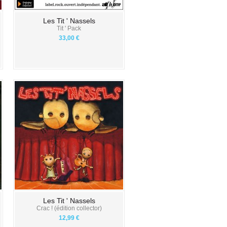
Les Tit ' Nassels
Tit ' Pack
33,00 €
Les Tit ' Nassels
Crac ! (édition collector)
12,99 €