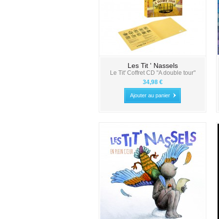
Les Tit ' Nassels
Le Tit' Coffret CD "A double tour"
34,98 €
Ajouter au panier