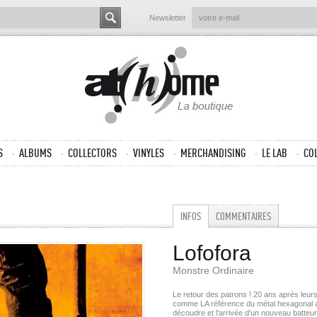
Newsletter
S
ALBUMS
COLLECTORS
VINYLES
MERCHANDISING
LE LAB
CO
INFOS
COMMENTAIRES
Lofofora
Monstre Ordinaire
Le retour des patrons ! 20 ans après leur
comme LA référence du métal hexagonal av
découdre et l'arrivée d'un nouveau batteu