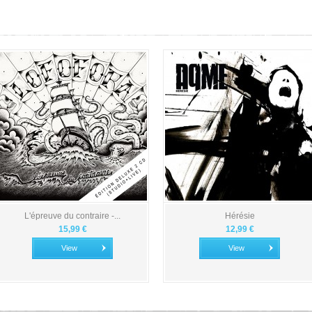
L'épreuve du contraire -...
Hérésie
15,99 €
12,99 €
View
View