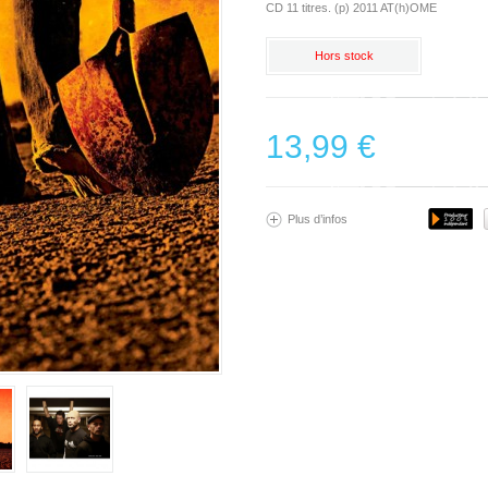
CD 11 titres. (p) 2011 AT(h)OME
Hors stock
13,99 €
Plus d’infos