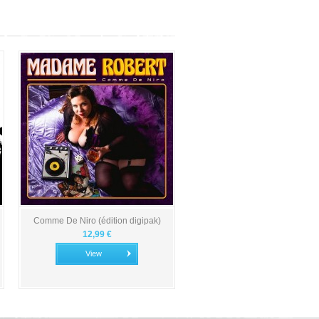
Comme De Niro (édition digipak)
12,99 €
View