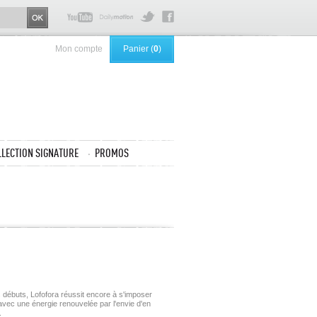
Mon compte
Panier (
0
)
LLECTION SIGNATURE
PROMOS
s débuts, Lofofora réussit encore à s'imposer
ec une énergie renouvelée par l'envie d'en
r.