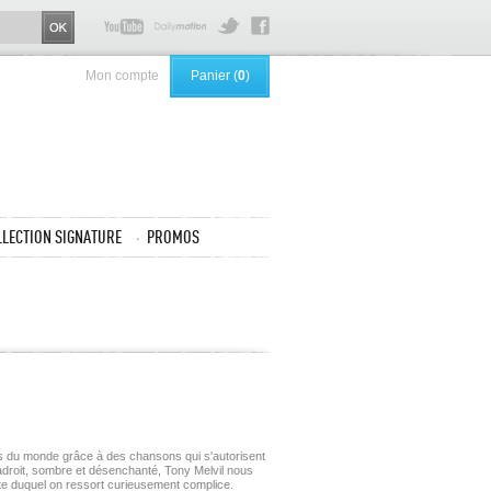
Mon compte
Panier (
0
)
LLECTION SIGNATURE
PROMOS
ns du monde grâce à des chansons qui s'autorisent
adroit, sombre et désenchanté, Tony Melvil nous
ute duquel on ressort curieusement complice.