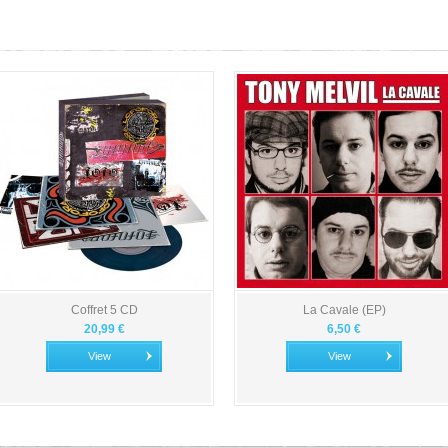
Coffret 5 CD
La Cavale (EP)
20,99 €
6,50 €
View
View