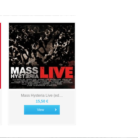
Mass Hysteria Live (ed....
15,50 €
View