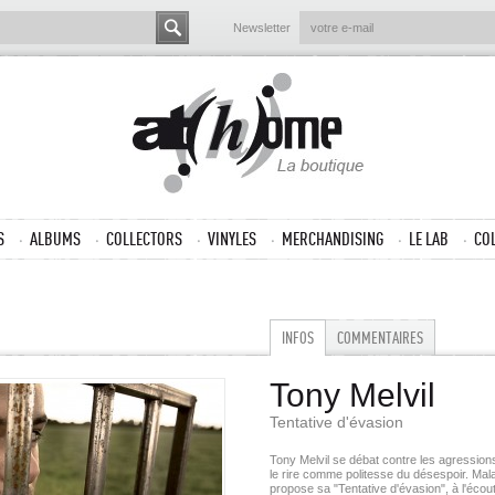
Newsletter
S
ALBUMS
COLLECTORS
VINYLES
MERCHANDISING
LE LAB
CO
INFOS
COMMENTAIRES
Tony Melvil
Tentative d'évasion
Tony Melvil se débat contre les agressio
le rire comme politesse du désespoir. Mal
propose sa "Tentative d'évasion", à l'éco