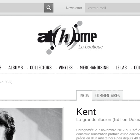
Newsletter
S
ALBUMS
COLLECTORS
VINYLES
MERCHANDISING
LE LAB
CO
luxe 2CD)
INFOS
COMMENTAIRES
Kent
La grande illusion (Edition Del
Enregistrée le 7 novembre 2017 au Café d
constitue l’illustration parfaite d’une carri
précision d’un artiste hors-pair depuis 40 