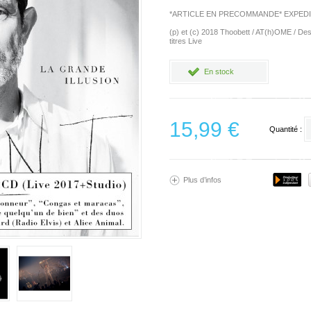
*ARTICLE EN PRECOMMANDE* EXPEDITI
(p) et (c) 2018 Thoobett / AT(h)OME / Des
titres Live
En stock
15,99 €
Quantité :
Plus d’infos