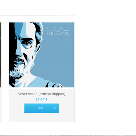
Scherzando (édition digipak)
12,99 €
View