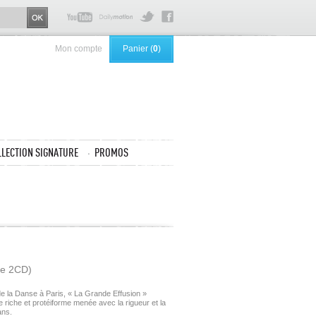
Mon compte
Panier (
0
)
LLECTION SIGNATURE
PROMOS
uxe 2CD)
e la Danse à Paris, « La Grande Effusion »
ère riche et protéiforme menée avec la rigueur et la
ans.