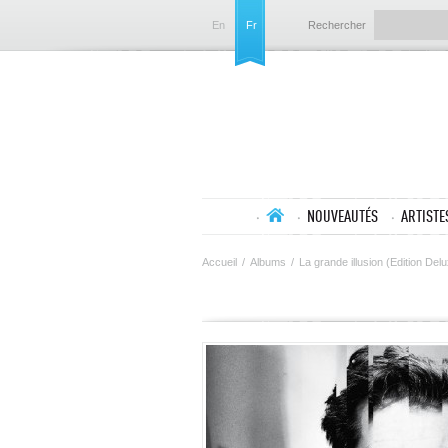
En
Fr
Rechercher
NOUVEAUTÉS
ARTISTE
Accueil
/
Albums
/
La grande illusion (Edition De