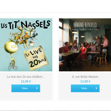
Le live des 20 ans (édition...
6, rue Brûle Maison
12,99 €
13,99 €
View
View