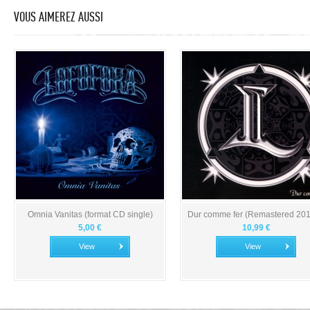
VOUS AIMEREZ AUSSI
Omnia Vanitas (format CD single)
Dur comme fer (Remastered 2019
5,00 €
10,99 €
View
View