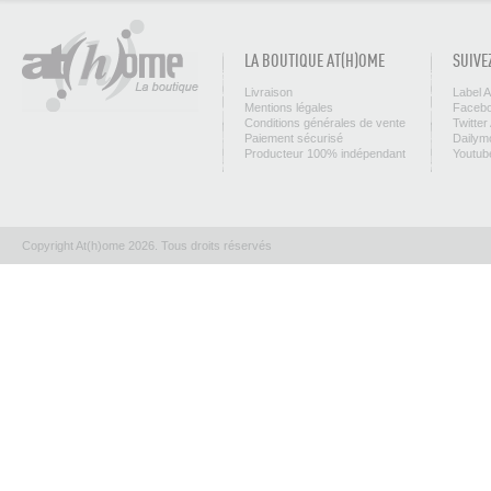
LA BOUTIQUE AT(H)OME
SUIVE
Livraison
Label 
Mentions légales
Facebo
Conditions générales de vente
Twitter
Paiement sécurisé
Dailym
Producteur 100% indépendant
Youtub
Copyright At(h)ome 2026. Tous droits réservés