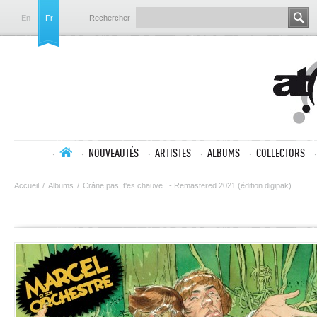
En
Fr
Rechercher
NOUVEAUTÉS
ARTISTES
ALBUMS
COLLECTORS
Accueil
/
Albums
/
Crâne pas, t'es chauve ! - Remastered 2021 (édition digipak)