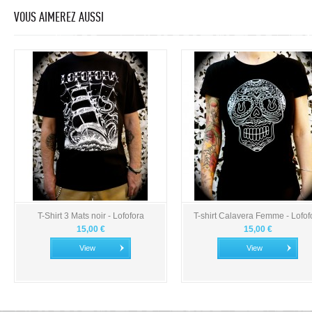
VOUS AIMEREZ AUSSI
T-Shirt 3 Mats noir - Lofofora
T-shirt Calavera Femme - Lofof
15,00 €
15,00 €
View
View