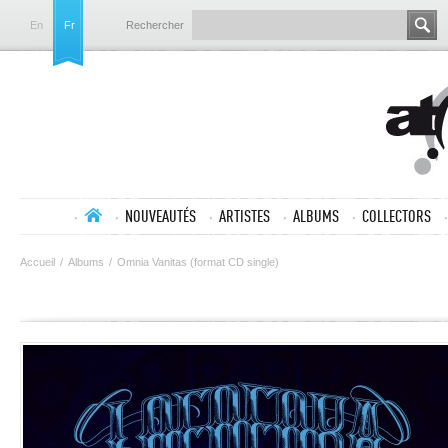
En
Fr
Rechercher
NOUVEAUTÉS
ARTISTES
ALBUMS
COLLECTORS
Accueil
/
Albums
/
Omnia Vanitas (format CD single)