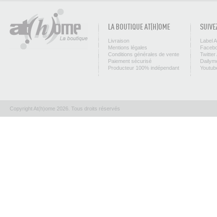
LA BOUTIQUE AT(H)OME
SUIVE
Livraison
Label 
Mentions légales
Facebo
Conditions générales de vente
Twitter
Paiement sécurisé
Dailym
Producteur 100% indépendant
Youtub
Copyright At(h)ome 2026. Tous droits réservés