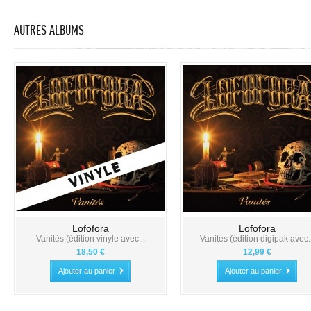
AUTRES ALBUMS
Lofofora
Lofofora
Vanités (édition vinyle avec...
Vanités (édition digipak avec..
18,50 €
12,99 €
Ajouter au panier
Ajouter au panier