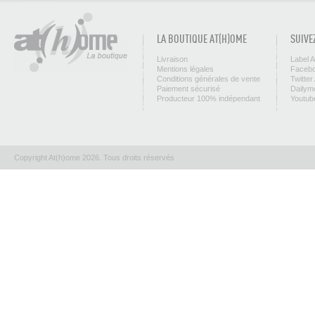
LA BOUTIQUE AT(H)OME
SUIVE
Livraison
Label 
Mentions légales
Facebo
Conditions générales de vente
Twitter
Paiement sécurisé
Dailym
Producteur 100% indépendant
Youtub
Copyright At(h)ome 2026. Tous droits réservés