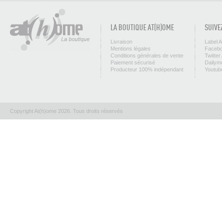
LA BOUTIQUE AT(H)OME
SUIVE
Livraison
Label 
Mentions légales
Facebo
Conditions générales de vente
Twitter
Paiement sécurisé
Dailym
Producteur 100% indépendant
Youtub
Copyright At(h)ome 2026. Tous droits réservés