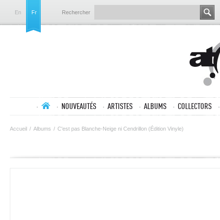
En
Fr
Rechercher
NOUVEAUTÉS
ARTISTES
ALBUMS
COLLECTORS
Accueil
/
Albums
/
C'est pas Blanche-Neige ni Cendrillon (Édition Vinyle)