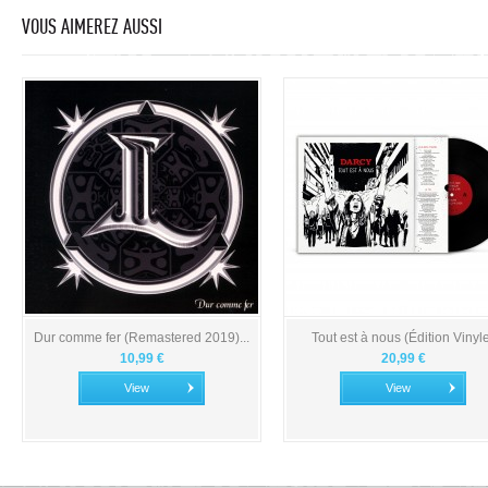
VOUS AIMEREZ AUSSI
Dur comme fer (Remastered 2019)...
Tout est à nous (Édition Vinyl
10,99 €
20,99 €
View
View