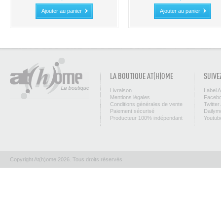
Ajouter au panier
Ajouter au panier
LA BOUTIQUE AT(H)OME
SUIVE
Livraison
Label 
Mentions légales
Facebo
Conditions générales de vente
Twitter
Paiement sécurisé
Dailym
Producteur 100% indépendant
Youtub
Copyright At(h)ome 2026. Tous droits réservés