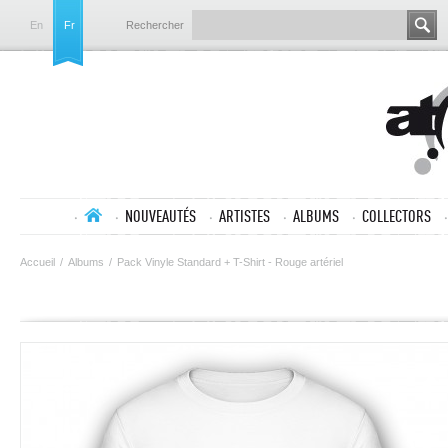
En
Fr
Rechercher
NOUVEAUTÉS
ARTISTES
ALBUMS
COLLECTORS
Accueil
/
Albums
/
Pack Vinyle Standard + T-Shirt - Rouge artériel