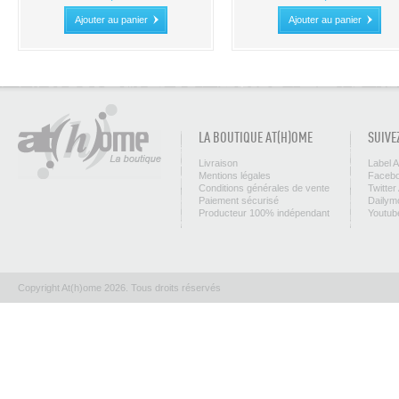
Ajouter au panier
Ajouter au panier
LA BOUTIQUE AT(H)OME
SUIVE
Livraison
Label 
Mentions légales
Facebo
Conditions générales de vente
Twitter
Paiement sécurisé
Dailym
Producteur 100% indépendant
Youtub
Copyright At(h)ome 2026. Tous droits réservés