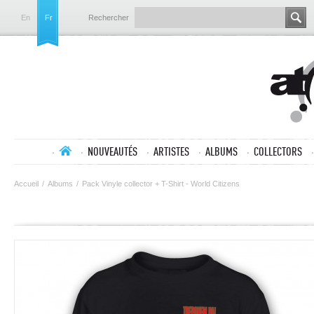
En
Fr
Rechercher
NOUVEAUTÉS
ARTISTES
ALBUMS
COLLECTORS
Accueil
/
Albums
/
Pack Vinyle collector + T-Shirt - World Citizens